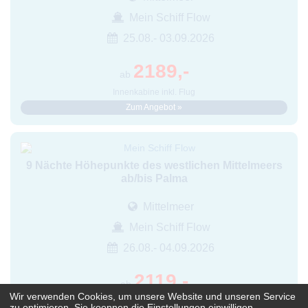
Mein Schiff Flow
25.08.- 03.09.2026
2189,-
ab
Innenkabine inkl. Flug
Zum Angebot »
9 Nächte Höhepunkte des westlichen Mittelmeers
ab/bis Palma
Mittelmeer
Mein Schiff Flow
26.08.- 04.09.2026
2119,-
ab
Wir verwenden Cookies, um unsere Website und unseren Service
Innenkabine inkl. Flug
zu optimieren. Sie koennen die Einstellungen einwilligen,